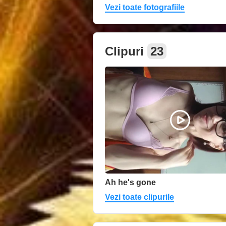
Vezi toate fotografiile
Clipuri
23
Ah he's gone
Vezi toate clipurile