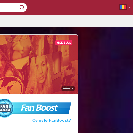
Fan Boost
Ce este FanBoost?