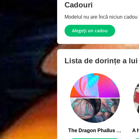
Cadouri
Modelul nu are încă niciun cadou vi
Alegeți un cadou
Lista de dorințe a lu
The Dragon Phallus is a very useful artifact.
A 