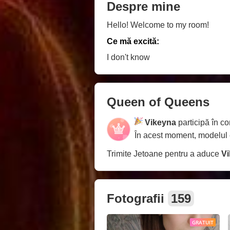
Despre mine
Hello! Welcome to my room!
Ce mă excită:
I don't know
Queen of Queens
Vikeyna
participă în c
În acest moment, modelul
Trimite Jetoane pentru a aduce
V
Fotografii
159
GRATUIT