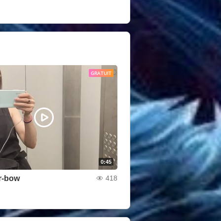
GRATUIT
0:45
r-bow
418