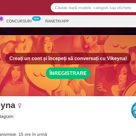
CONCURSURI
RANETKI APP
Creați un cont și începeți să conversați cu
Vikeyna!
ÎNREGISTRARE
eyna
stagram
ransmisie: 15 ore în urmă