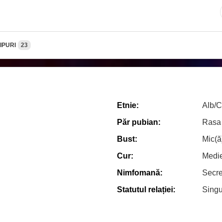
IPURI
23
Etnie:
Alb/
Păr pubian:
Rasa
Bust:
Mic(ă
Cur:
Medi
Nimfomană:
Secr
Statutul relației:
Sing