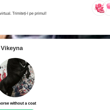
rtual. Trimiteți‑l pe primul!
i
Vikeyna
horse without a coat