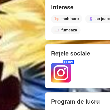
Interese
tachinare
se joac
fumeaza
Reţele sociale
50 TKN
Program de lucru