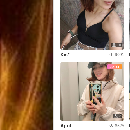
10
Kis*
9091
GRATUIT
2
April
6525