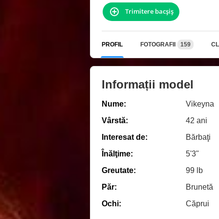
Trimitere bacşiş
PROFIL
FOTOGRAFII
159
CL
Informații model
Nume:
Vikeyna
Vârstă:
42 ani
Interesat de:
Bărbaţi
Înălţime:
5'3"
Greutate:
99 lb
Păr:
Brunetă
Ochi:
Căprui