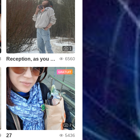
1
Reception, as you can hear)
3
6560
GRATUIT
2
27
9
5436