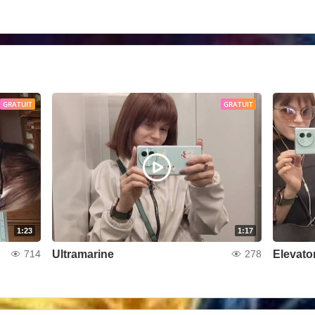
GRATUIT
GRATUIT
1:23
1:17
Ultramarine
Elevato
714
278