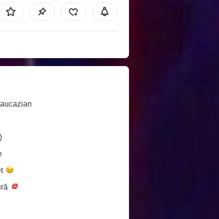
Caucazian
)
e
et
ură