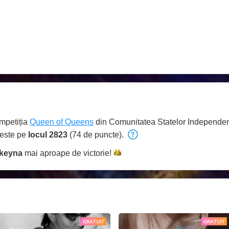
ompetiția
Queen of Queens
din Comunitatea Statelor Independen
 este pe
locul 2823
(74 de puncte).
ikeyna
mai aproape de
victorie!
GRATUIT
GRATUIT